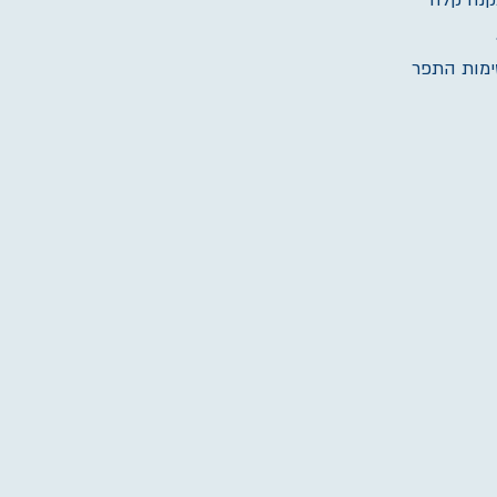
קנה קלה
 אפקט ניקוז. אטימות התפר