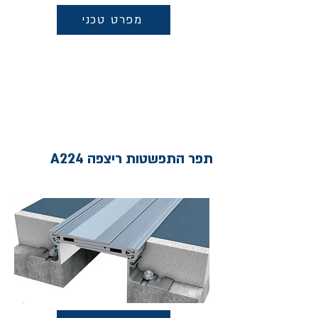
מפרט טכני
תפר התפשטות ריצפה A224