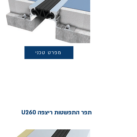
מפרט טכני
תפר התפשטות ריצפה U260