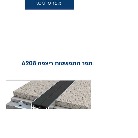
מפרט טכני
תפר התפשטות ריצפה A208
מפרט טכני