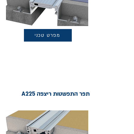
מפרט טכני
תפר התפשטות ריצפה A225