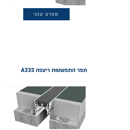
מפרט טכני
תפר התפשטות ריצפה A233