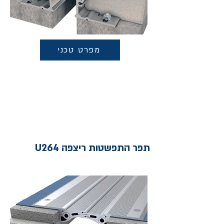
מפרט טכני
תפר התפשטות ריצפה U264