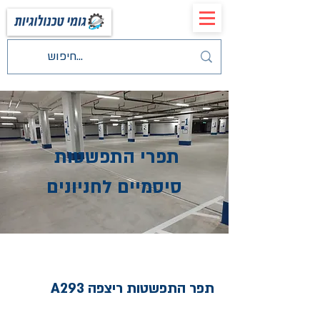
תפרי התפשטות
סיסמיים לחניונים
תפר התפשטות ריצפה A293