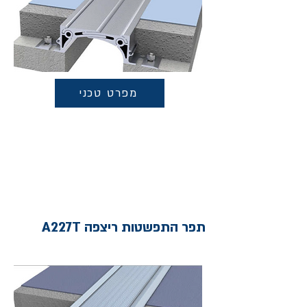
מפרט טכני
תפר התפשטות ריצפה A227T