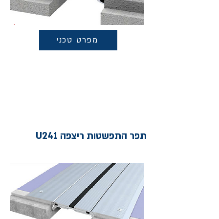
מפרט טכני
תפר התפשטות ריצפה U241