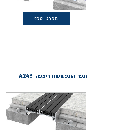
מפרט טכני
תפר התפשטות ריצפה A246